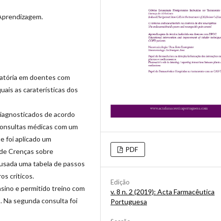
 Aprendizagem.
alatória em doentes com
ais as caraterísticas dos
iagnosticados de acordo
consultas médicas com um
e foi aplicado um
PDF
 de Crenças sobre
i usada uma tabela de passos
os críticos.
Edição
nsino e permitido treino com
v. 8 n. 2 (2019): Acta Farmacêutica
. Na segunda consulta foi
Portuguesa