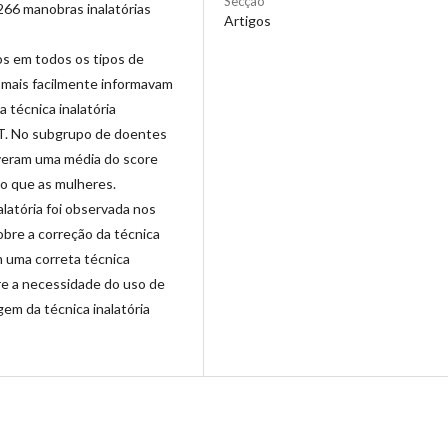
Secção
266 manobras inalatórias
Artigos
os em todos os tipos de
e mais facilmente informavam
a técnica inalatória
AT. No subgrupo de doentes
iveram uma média do score
o que as mulheres.
alatória foi observada nos
obre a correção da técnica
m uma correta técnica
re a necessidade do uso de
em da técnica inalatória