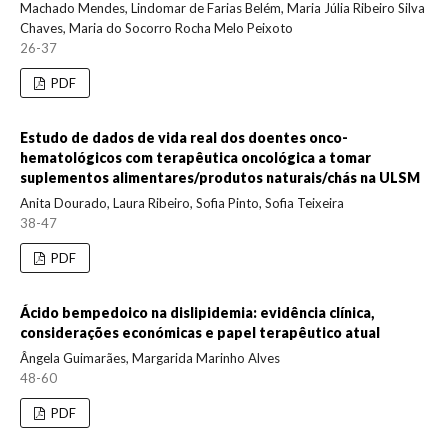
Machado Mendes, Lindomar de Farias Belém, Maria Júlia Ribeiro Silva
Chaves, Maria do Socorro Rocha Melo Peixoto
26-37
PDF
Estudo de dados de vida real dos doentes onco-
hematológicos com terapêutica oncológica a tomar
suplementos alimentares/produtos naturais/chás na ULSM
Anita Dourado, Laura Ribeiro, Sofia Pinto, Sofia Teixeira
38-47
PDF
Ácido bempedoico na dislipidemia: evidência clínica,
considerações económicas e papel terapêutico atual
Ângela Guimarães, Margarida Marinho Alves
48-60
PDF