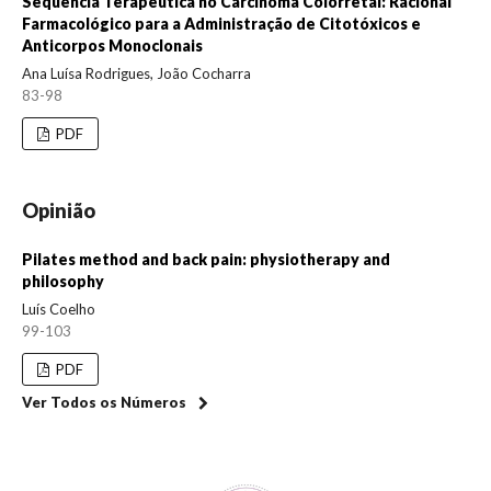
Sequência Terapêutica no Carcinoma Colorretal: Racional
Farmacológico para a Administração de Citotóxicos e
Anticorpos Monoclonais
Ana Luísa Rodrigues, João Cocharra
83-98
PDF
Opinião
Pilates method and back pain: physiotherapy and
philosophy
Luís Coelho
99-103
PDF
Ver Todos os Números