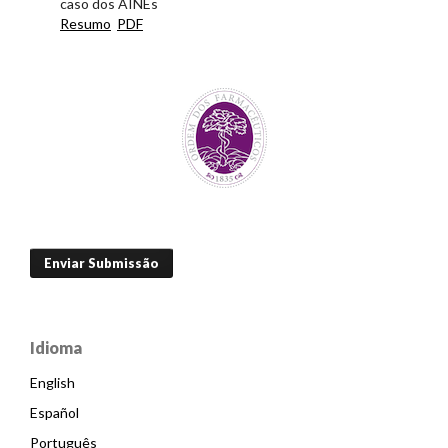
caso dos AINEs
Resumo
PDF
Enviar Submissão
Idioma
English
Español
Português