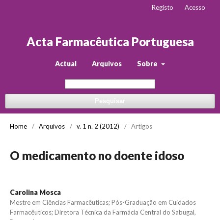
Registo
Acesso
Acta Farmacêutica Portuguesa
Actual
Arquivos
Sobre
Pesquisar
Home
/
Arquivos
/
v. 1 n. 2 (2012)
/
Artigos
O medicamento no doente idoso
Carolina Mosca
Mestre em Ciências Farmacêuticas; Pós-Graduação em Cuidados
Farmacêuticos; Diretora Técnica da Farmácia Central do Sabugal,